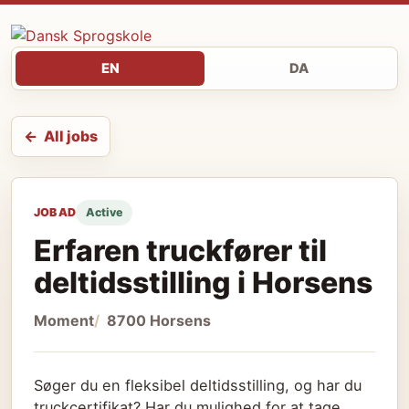
EN
DA
All jobs
JOB AD
Active
Erfaren truckfører til
deltidsstilling i Horsens
Moment
8700 Horsens
Søger du en fleksibel deltidsstilling, og har du
truckcertifikat? Har du mulighed for at tage