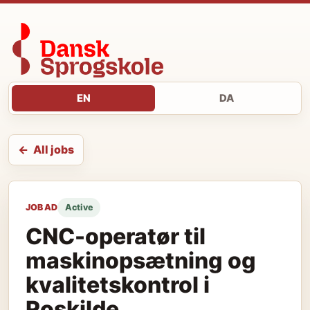
EN
DA
All jobs
JOB AD
Active
CNC-operatør til
maskinopsætning og
kvalitetskontrol i
Roskilde