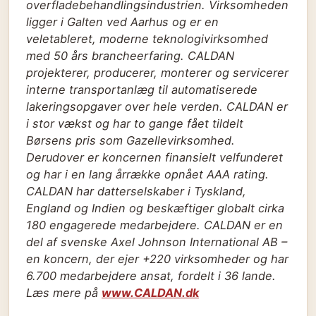
overfladebehandlingsindustrien. Virksomheden
ligger i Galten ved Aarhus og er en
veletableret, moderne teknologivirksomhed
med 50 års brancheerfaring. CALDAN
projekterer, producerer, monterer og servicerer
interne transportanlæg til automatiserede
lakeringsopgaver over hele verden. CALDAN er
i stor vækst og har to gange fået tildelt
Børsens pris som Gazellevirksomhed.
Derudover er koncernen finansielt velfunderet
og har i en lang årrække opnået AAA rating.
CALDAN har datterselskaber i Tyskland,
England og Indien og beskæftiger globalt cirka
180 engagerede medarbejdere. CALDAN er en
del af svenske Axel Johnson International AB –
en koncern, der ejer +220 virksomheder og har
6.700 medarbejdere ansat, fordelt i 36 lande.
Læs mere på
www.CALDAN.dk