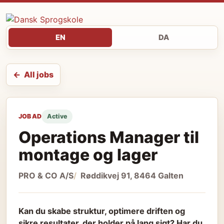
EN
DA
All jobs
JOB AD
Active
Operations Manager til
montage og lager
PRO & CO A/S
Røddikvej 91, 8464 Galten
Kan du skabe struktur, optimere driften og
sikre resultater, der holder på lang sigt? Har du