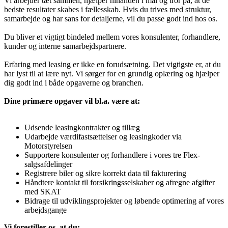
Vi arbejder tæt sammen, hjælper hinanden i mål og tror på, at de
bedste resultater skabes i fællesskab. Hvis du trives med struktur,
samarbejde og har sans for detaljerne, vil du passe godt ind hos os.
Du bliver et vigtigt bindeled mellem vores konsulenter, forhandlere,
kunder og interne samarbejdspartnere.
Erfaring med leasing er ikke en forudsætning. Det vigtigste er, at du
har lyst til at lære nyt. Vi sørger for en grundig oplæring og hjælper
dig godt ind i både opgaverne og branchen.
Dine primære opgaver vil bl.a. være at:
Udsende leasingkontrakter og tillæg
Udarbejde værdifastsættelser og leasingkoder via
Motorstyrelsen
Supportere konsulenter og forhandlere i vores tre Flex-
salgsafdelinger
Registrere biler og sikre korrekt data til fakturering
Håndtere kontakt til forsikringsselskaber og afregne afgifter
med SKAT
Bidrage til udviklingsprojekter og løbende optimering af vores
arbejdsgange
Vi forestiller os, at du: