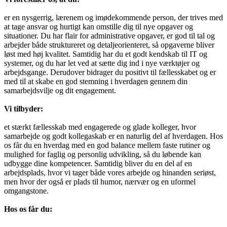
er en nysgerrig, lærenem og imødekommende person, der trives med
at tage ansvar og hurtigt kan omstille dig til nye opgaver og
situationer. Du har flair for administrative opgaver, er god til tal og
arbejder både struktureret og detaljeorienteret, så opgaverne bliver
løst med høj kvalitet. Samtidig har du et godt kendskab til IT og
systemer, og du har let ved at sætte dig ind i nye værktøjer og
arbejdsgange. Derudover bidrager du positivt til fællesskabet og er
med til at skabe en god stemning i hverdagen gennem din
samarbejdsvilje og dit engagement.
Vi tilbyder:
et stærkt fællesskab med engagerede og glade kolleger, hvor
samarbejde og godt kollegaskab er en naturlig del af hverdagen. Hos
os får du en hverdag med en god balance mellem faste rutiner og
mulighed for faglig og personlig udvikling, så du løbende kan
udbygge dine kompetencer. Samtidig bliver du en del af en
arbejdsplads, hvor vi tager både vores arbejde og hinanden seriøst,
men hvor der også er plads til humor, nærvær og en uformel
omgangstone.
Hos os får du: