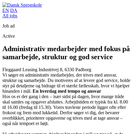
EN
DA
All jobs
Job ad
Active
Administrativ medarbejder med fokus på
samarbejde, struktur og god service
Fleggaard Leasing
Industrivej 8, 6330 Padborg
Vi søger en administrativ medarbejder, der trives med ansvar,
struktur og samarbejde. Du motiveres af at levere god service, holde
styr på detaljerne og bidrage til et stærkt fællesskab, hvor vi hjælper
hinanden i mål.
En hverdag med tempo og ansvar
Hos os er der gang i den – især sidst på dagen, hvor mange tråde
skal samles og opgaver afsluttes. Arbejdstiden er typisk fra kl. 8.00
til 16.00 (fredag til 15.30). Vores travleste periode ligger ofte efter
frokost og frem mod lukketid. Derfor søger vi dig, der bevarer
overblikket, prioriterer opgaverne og trives med at tage ansvar –
også når tempoet er højt.