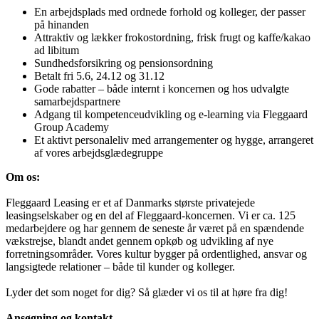
En arbejdsplads med ordnede forhold og kolleger, der passer
på hinanden
Attraktiv og lækker frokostordning, frisk frugt og kaffe/kakao
ad libitum
Sundhedsforsikring og pensionsordning
Betalt fri 5.6, 24.12 og 31.12
Gode rabatter – både internt i koncernen og hos udvalgte
samarbejdspartnere
Adgang til kompetenceudvikling og e-learning via Fleggaard
Group Academy
Et aktivt personaleliv med arrangementer og hygge, arrangeret
af vores arbejdsglædegruppe
Om os:
Fleggaard Leasing er et af Danmarks største privatejede
leasingselskaber og en del af Fleggaard-koncernen. Vi er ca. 125
medarbejdere og har gennem de seneste år været på en spændende
vækstrejse, blandt andet gennem opkøb og udvikling af nye
forretningsområder. Vores kultur bygger på ordentlighed, ansvar og
langsigtede relationer – både til kunder og kolleger.
Lyder det som noget for dig? Så glæder vi os til at høre fra dig!
Ansøgning og kontakt