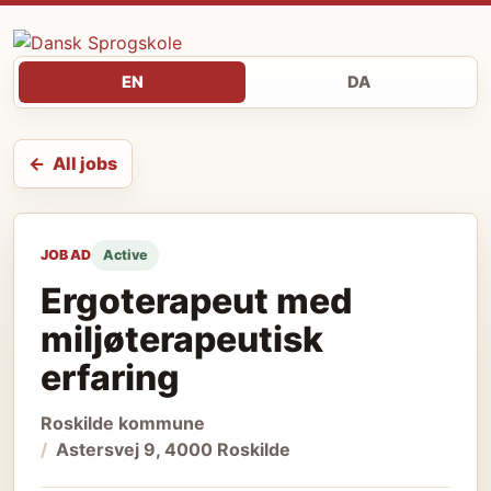
EN
DA
All jobs
JOB AD
Active
Ergoterapeut med
miljøterapeutisk
erfaring
Roskilde kommune
Astersvej 9, 4000 Roskilde