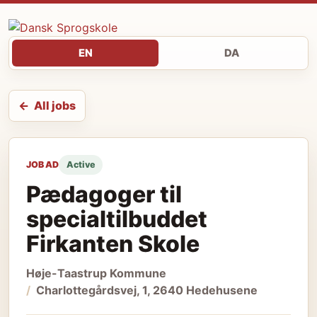
EN
DA
All jobs
JOB AD
Active
Pædagoger til
specialtilbuddet
Firkanten Skole
Høje-Taastrup Kommune
Charlottegårdsvej, 1, 2640 Hedehusene