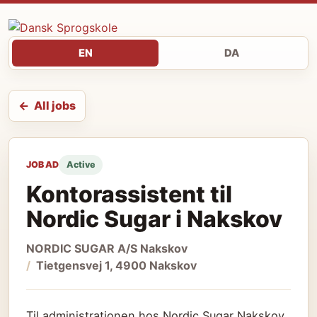
EN
DA
All jobs
JOB AD
Active
Kontorassistent til
Nordic Sugar i Nakskov
NORDIC SUGAR A/S Nakskov
Tietgensvej 1, 4900 Nakskov
Til administrationen hos Nordic Sugar Nakskov