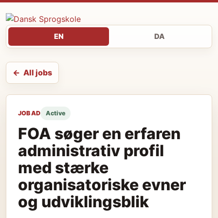
EN
DA
All jobs
JOB AD
Active
FOA søger en erfaren
administrativ profil
med stærke
organisatoriske evner
og udviklingsblik