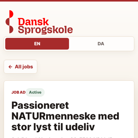
EN
DA
All jobs
JOB AD
Active
Passioneret
NATURmenneske med
stor lyst til udeliv