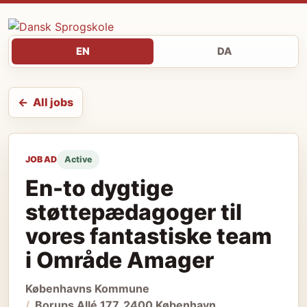
EN
DA
All jobs
JOB AD
Active
En-to dygtige
støttepædagoger til
vores fantastiske team
i Område Amager
Københavns Kommune
Borups Allé 177, 2400 København