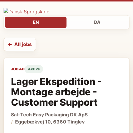
EN
DA
All jobs
JOB AD
Active
Lager Ekspedition -
Montage arbejde -
Customer Support
Sal-Tech Easy Packaging DK ApS
Eggebækvej 10, 6360 Tinglev