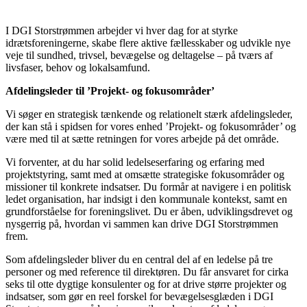
I DGI Storstrømmen arbejder vi hver dag for at styrke
idrætsforeningerne, skabe flere aktive fællesskaber og udvikle nye
veje til sundhed, trivsel, bevægelse og deltagelse – på tværs af
livsfaser, behov og lokalsamfund.
Afdelingsleder til ’Projekt- og fokusområder’
Vi søger en strategisk tænkende og relationelt stærk afdelingsleder,
der kan stå i spidsen for vores enhed ’Projekt- og fokusområder’ og
være med til at sætte retningen for vores arbejde på det område.
Vi forventer, at du har solid ledelseserfaring og erfaring med
projektstyring, samt med at omsætte strategiske fokusområder og
missioner til konkrete indsatser. Du formår at navigere i en politisk
ledet organisation, har indsigt i den kommunale kontekst, samt en
grundforståelse for foreningslivet. Du er åben, udviklingsdrevet og
nysgerrig på, hvordan vi sammen kan drive DGI Storstrømmen
frem.
Som afdelingsleder bliver du en central del af en ledelse på tre
personer og med reference til direktøren. Du får ansvaret for cirka
seks til otte dygtige konsulenter og for at drive større projekter og
indsatser, som gør en reel forskel for bevægelsesglæden i DGI