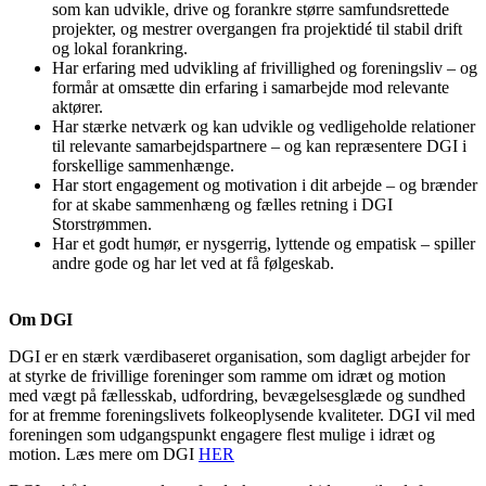
som kan udvikle, drive og forankre større samfundsrettede
projekter, og mestrer overgangen fra projektidé til stabil drift
og lokal forankring.
Har erfaring med udvikling af frivillighed og foreningsliv – og
formår at omsætte din erfaring i samarbejde mod relevante
aktører.
Har stærke netværk og kan udvikle og vedligeholde relationer
til relevante samarbejdspartnere – og kan repræsentere DGI i
forskellige sammenhænge.
Har stort engagement og motivation i dit arbejde – og brænder
for at skabe sammenhæng og fælles retning i DGI
Storstrømmen.
Har et godt humør, er nysgerrig, lyttende og empatisk – spiller
andre gode og har let ved at få følgeskab.
Om DGI
DGI er en stærk værdibaseret organisation, som dagligt arbejder for
at styrke de frivillige foreninger som ramme om idræt og motion
med vægt på fællesskab, udfordring, bevægelsesglæde og sundhed
for at fremme foreningslivets folkeoplysende kvaliteter. DGI vil med
foreningen som udgangspunkt engagere flest mulige i idræt og
motion. Læs mere om DGI
HER