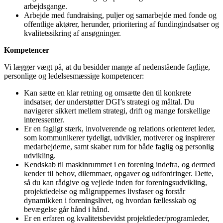
arbejdsgange.
Arbejde med fundraising, puljer og samarbejde med fonde og
offentlige aktører, herunder, prioritering af fundingindsatser og
kvalitetssikring af ansøgninger.
Kompetencer
Vi lægger vægt på, at du besidder mange af nedenstående faglige,
personlige og ledelsesmæssige kompetencer:
Kan sætte en klar retning og omsætte den til konkrete
indsatser, der understøtter DGI’s strategi og måltal. Du
navigerer sikkert mellem strategi, drift og mange forskellige
interessenter.
Er en fagligt stærk, involverende og relations orienteret leder,
som kommunikerer tydeligt, udvikler, motiverer og inspirerer
medarbejderne, samt skaber rum for både faglig og personlig
udvikling.
Kendskab til maskinrummet i en forening indefra, og dermed
kender til behov, dilemmaer, opgaver og udfordringer. Dette,
så du kan rådgive og vejlede inden for foreningsudvikling,
projektledelse og målgruppernes livsfaser og forstår
dynamikken i foreningslivet, og hvordan fællesskab og
bevægelse går hånd i hånd.
Er en erfaren og kvalitetsbevidst projektleder/programleder,