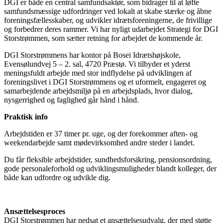
DGI er både en central samfundsaktør, som bidrager til at løfte
samfundsmæssige udfordringer ved lokalt at skabe stærke og åbne
foreningsfællesskaber, og udvikler idrætsforeningerne, de frivillige
og forbedrer deres rammer. Vi har nyligt udarbejdet Strategi for DGI
Storstrømmen, som sætter retning for arbejdet de kommende år.
DGI Storstrømmens har kontor på Bosei Idrætshøjskole,
Evensølundvej 5 – 2. sal, 4720 Præstø. Vi tilbyder et yderst
meningsfuldt arbejde med stor indflydelse på udviklingen af
foreningslivet i DGI Storstrømmens og et uformelt, engageret og
samarbejdende arbejdsmiljø på en arbejdsplads, hvor dialog,
nysgerrighed og faglighed går hånd i hånd.
Praktisk info
Arbejdstiden er 37 timer pr. uge, og der forekommer aften- og
weekendarbejde samt mødevirksomhed andre steder i landet.
Du får fleksible arbejdstider, sundhedsforsikring, pensionsordning,
gode personaleforhold og udviklingsmuligheder blandt kolleger, der
både kan udfordre og udvikle dig.
Ansættelsesproces
DGI Storstrømmen har nedsat et ansættelsesudvalg, der med støtte