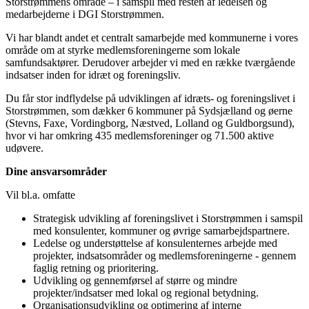
Storstrømmens område – i samspil med resten af ledelsen og
medarbejderne i DGI Storstrømmen.
Vi har blandt andet et centralt samarbejde med kommunerne i vores
område om at styrke medlemsforeningerne som lokale
samfundsaktører. Derudover arbejder vi med en række tværgående
indsatser inden for idræt og foreningsliv.
Du får stor indflydelse på udviklingen af idræts- og foreningslivet i
Storstrømmen, som dækker 6 kommuner på Sydsjælland og øerne
(Stevns, Faxe, Vordingborg, Næstved, Lolland og Guldborgsund),
hvor vi har omkring 435 medlemsforeninger og 71.500 aktive
udøvere.
Dine ansvarsområder
Vil bl.a. omfatte
Strategisk udvikling af foreningslivet i Storstrømmen i samspil
med konsulenter, kommuner og øvrige samarbejdspartnere.
Ledelse og understøttelse af konsulenternes arbejde med
projekter, indsatsområder og medlemsforeningerne - gennem
faglig retning og prioritering.
Udvikling og gennemførsel af større og mindre
projekter/indsatser med lokal og regional betydning.
Organisationsudvikling og optimering af interne