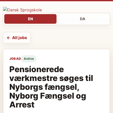
EN
DA
All jobs
JOB AD
Active
Pensionerede
værkmestre søges til
Nyborgs fængsel,
Nyborg Fængsel og
Arrest