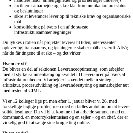
håndtere risici, afhængigheder og prioriteringer undervejs
facilitere samarbejde og sikre klar kommunikation om status
og beslutninger
sikre at leverancer lever op til tekniske krav og organisatoriske
mål
konsolidering på tværs i en af de største
infrastruktursammenlægninger
Du lykkes i rollen når projekter leveres til tiden, interessenter
oplever høj transparens, og løsningerne skaber målbar værdi. Altså;
når du får tingene til at ske – og det virker
Hvem er vi?
Du bliver en del af sektionen Leveranceoptimering, som arbejder
med at styrke sammenhæng og kvalitet i IT-leverancer på tværs af
infrastrukturenheden. Vi arbejder i spændet mellem strategi,
arkitektur, procesudvikling og leverandørstyring og samarbejder tæt
med resten af CIMT.
Vi er 12 kolleger lige pt, men efter 1. januar bliver vi 26, med
forskellige faglige profiler, men med en fælles ambition om at levere
solide løsninger. Du vil bl.a. komme til at arbejde sammen med en
domsmand, en motorcykelentusiast og en sejler – og en chef, der er
virkelig god til at sælge sine brugte ting online.