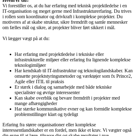
Hvem er du?
Vi forestiller os, at du har erfaring med teknisk projektledelse i en
IT-organisation og meget gerne med Infrastrukturerfaring. Du trives
i rollen som koordinator og drivkraft i komplekse projekter. Du
motiveres af at skabe struktur, sikre fremdrift og samle mennesker
om fælles mål og sikre, at projekter bliver ført sikkert i mål.
Vi lægger vægt på at du:
Har erfaring med projektledelse i tekniske eller
infrastrukturelle miljøer eller erfaring fra lignende komplekse
teknologimiljøer
Har kendskab til IT-infrastruktur og teknologilandskaber. Kan
omsætte projektstyringsmetoder og værktøjer som fx Prince2,
Agile eller ITIL til praksis
Er stærk i dialog og samarbejde med både tekniske
specialister og øvrige interessenter
Kan skabe overblik og bevare fremdrift i projekter med
mange afhængigheder
Har stærke kommunikative evner og kan formidle komplekse
problemstillinger klart og tydeligt
Erfaring fra større organisationer eller komplekse
interessentlandskaber er en fordel, men ikke et krav. Vi vægter også
din evne til at lære, tilpasse dig og skabe resultater i nye