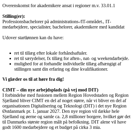
Overenskomst for akademikere ansat i regioner m.v. 33.01.1
Stilling(er):
Professionsbachelorer på administrations-/IT-området., IT-
medarbejdere, specialister, bachelorer, akademikere med kandidat
Udover startlønnen kan du have:
ret til tillæg efter lokale forhåndsaftaler.
ret til særydelser, fx tillæg for aften-, nat- og weekendarbejde.
mulighed for at forhandle individuelle tillæg afhængigt af
stillingen samt din erfaring og dine kvalifikationer.
Vi glæder os til at høre fra dig!
CIMT – din nye arbejdsplads (på vej mod DIT)
I forbindelse med fusionen mellem Region Hovedstaden og Region
Sjælland bliver CIMT en del af noget større, når vi bliver en del af
organisationen Digitalisering og Teknologi (DIT) i det nye Region
Østdanmark pr. 1. januar 2027. Den nye region vil dække hele
Sjælland og øerne og samle ca. 2,8 millioner borgere, hvilket gør det
til Danmarks største region målt på befolkning. DIT alene vil have
godt 1600 medarbejdere og et budget på cirka 3 mia.