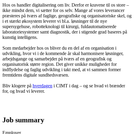
Hos os handler digitalisering om liv. Derfor er kravene til os store –
ikke mindst dem, vi sætter for os selv. Mange af vores leverancer
præsteres på tværs af faglige, geografiske og organisatoriske skel, og
i et stærkt økosystem leverer vi bl.a. løsninger til de nye
supersygehuse, robotteknologi til kirurgi, fuldautomatiserede
laboratoriesystemer samt diagnostik, der i stigende grad baseres på
kunstig intelligens.
Som medarbejder hos os bliver du en del af en organisation i
udvikling, hvor vi i de kommende år skal harmonisere løsninger,
arbejdsgange og samarbejder på tværs af en geografisk og
organisatorisk større region. Det giver unikke muligheder for
indflydelse og faglig udvikling i takt med, at vi sammen former
fremtidens digitale sundhedsvæsen.
Bliv klogere på
hverdagen
i CIMT i dag – og se hvad vi brænder
for, og hvad vi leverer.
Job summary
Employer