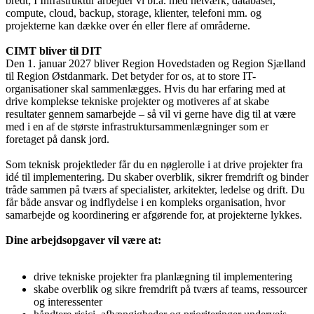
bredt; I Infrastruktur arbejder vi bl.a. med netværk, databaser,
compute, cloud, backup, storage, klienter, telefoni mm. og
projekterne kan dække over én eller flere af områderne.
CIMT bliver til DIT
Den 1. januar 2027 bliver Region Hovedstaden og Region Sjælland
til Region Østdanmark. Det betyder for os, at to store IT-
organisationer skal sammenlægges. Hvis du har erfaring med at
drive komplekse tekniske projekter og motiveres af at skabe
resultater gennem samarbejde – så vil vi gerne have dig til at være
med i en af de største infrastruktursammenlægninger som er
foretaget på dansk jord.
Som teknisk projektleder får du en nøglerolle i at drive projekter fra
idé til implementering. Du skaber overblik, sikrer fremdrift og binder
tråde sammen på tværs af specialister, arkitekter, ledelse og drift. Du
får både ansvar og indflydelse i en kompleks organisation, hvor
samarbejde og koordinering er afgørende for, at projekterne lykkes.
Dine arbejdsopgaver vil være at:
drive tekniske projekter fra planlægning til implementering
skabe overblik og sikre fremdrift på tværs af teams, ressourcer
og interessenter