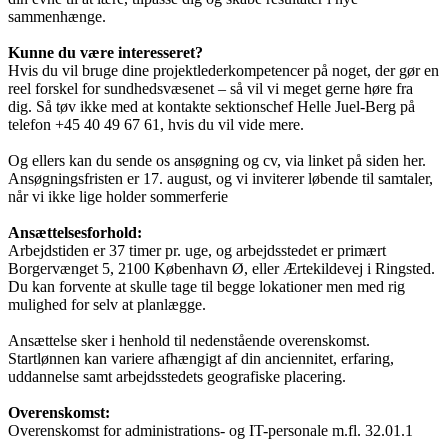
sammenhænge.
Kunne du være interesseret?
Hvis du vil bruge dine projektlederkompetencer på noget, der gør en
reel forskel for sundhedsvæsenet – så vil vi meget gerne høre fra
dig. Så tøv ikke med at kontakte sektionschef Helle Juel-Berg på
telefon +45 40 49 67 61, hvis du vil vide mere.
Og ellers kan du sende os ansøgning og cv, via linket på siden her.
Ansøgningsfristen er 17. august, og vi inviterer løbende til samtaler,
når vi ikke lige holder sommerferie
Ansættelsesforhold:
Arbejdstiden er 37 timer pr. uge, og arbejdsstedet er primært
Borgervænget 5, 2100 København Ø, eller Ærtekildevej i Ringsted.
Du kan forvente at skulle tage til begge lokationer men med rig
mulighed for selv at planlægge.
Ansættelse sker i henhold til nedenstående overenskomst.
Startlønnen kan variere afhængigt af din anciennitet, erfaring,
uddannelse samt arbejdsstedets geografiske placering.
Overenskomst:
Overenskomst for administrations- og IT-personale m.fl. 32.01.1