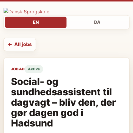
EN
DA
All jobs
JOB AD
Active
Social- og
sundhedsassistent til
dagvagt – bliv den, der
gør dagen god i
Hadsund