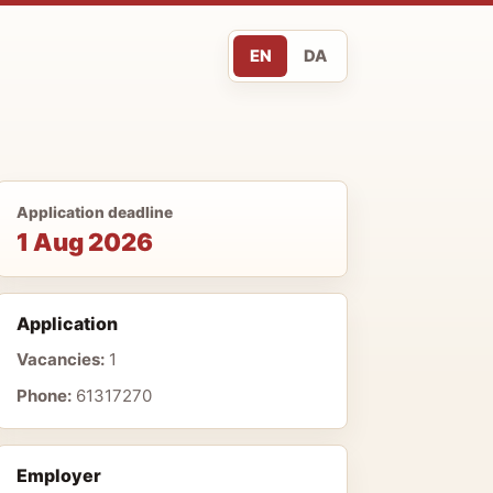
EN
DA
Application deadline
1 Aug 2026
Application
Vacancies:
1
Phone:
61317270
Employer