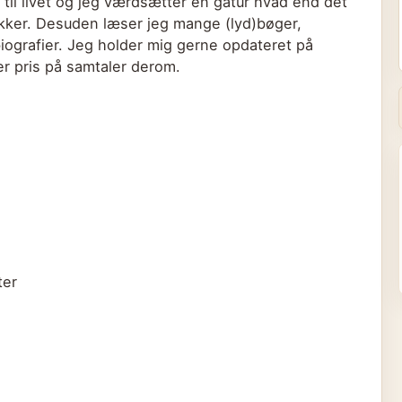
g til livet og jeg værdsætter en gåtur hvad end det
tikker. Desuden læser jeg mange (lyd)bøger,
biografier. Jeg holder mig gerne opdateret på
er pris på samtaler derom.
ter