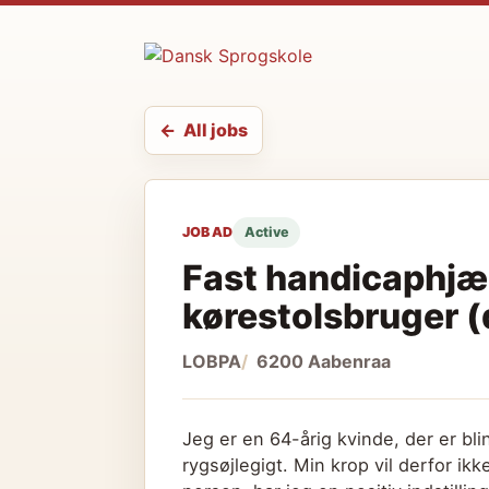
All jobs
JOB AD
Active
Fast handicaphjæl
kørestolsbruger (
LOBPA
6200 Aabenraa
Jeg er en 64-årig kvinde, der er bli
rygsøjlegigt. Min krop vil derfor ik