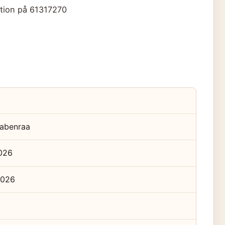
ation på 61317270
abenraa
2026
2026