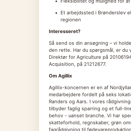
Fleksibilitet og mulighed for 
Et arbejdssted i Brønderslev 
regionen
Interesseret?
Så send os din ansøgning – vi holde
den rette. Har du spørgsmål, er du
Direktør for Agriculture på 2010619
Acquisition, på 21212677.
Om Agillix
Agillix-koncernen er en af Nordjyl
medarbejdere fordelt på seks lokatio
Randers og Aars. I vores rådgivning
tilbyder faglig sparring og et full-
behov - uanset branche. Vi har speci
skatteforhold, regnskaber, grøn omsti
fagrådgivning til fødevareprodukti