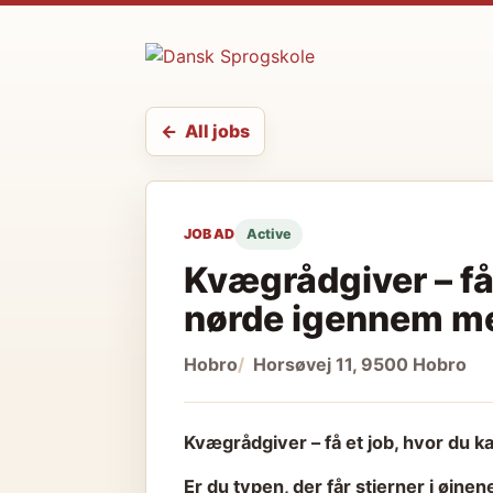
All jobs
JOB AD
Active
Kvægrådgiver – få 
nørde igennem me
Hobro
Horsøvej 11, 9500 Hobro
Kvægrådgiver – få et job, hvor du 
Er du typen, der får stjerner i øjn