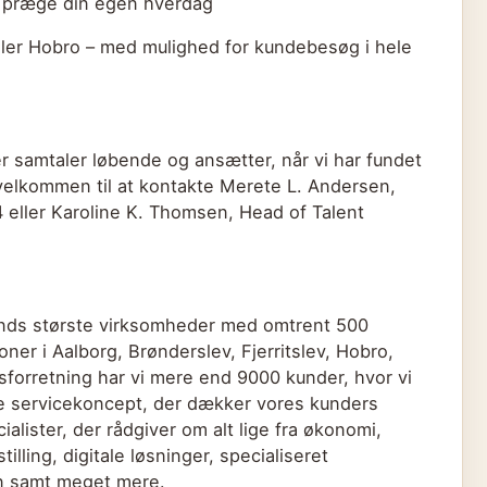
at præge din egen hverdag
eller Hobro – med mulighed for kundebesøg i hele
r samtaler løbende og ansætter, når vi har fundet
 velkommen til at kontakte Merete L. Andersen,
4 eller Karoline K. Thomsen, Head of Talent
lands største virksomheder med omtrent 500
ner i Aalborg, Brønderslev, Fjerritslev, Hobro,
sforretning har vi mere end 9000 kunder, hvor vi
line servicekoncept, der dækker vores kunders
alister, der rådgiver om alt lige fra økonomi,
lling, digitale løsninger, specialiseret
on samt meget mere.