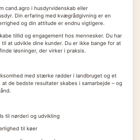
 cand.agro i husdyrvidenskab eller
usdyr. Din erfaring med kvægrådgivning er en
rrighed og din attitude er endnu vigtigere.
 skabe tillid og engagement hos mennesker. Du har
og til at udvikle dine kunder. Du er ikke bange for at
inde løsninger, der virker i praksis.
irksomhed med stærke rødder i landbruget og et
å, at de bedste resultater skabes i samarbejde – og
hånd.
s til nørderi og udvikling
rlighed til køer