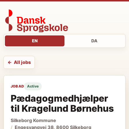
EN
DA
All jobs
JOB AD
Active
Pædagogmedhjælper
til Kragelund Børnehus
Silkeborg Kommune
Engesvangvej 38, 8600 Silkeborg