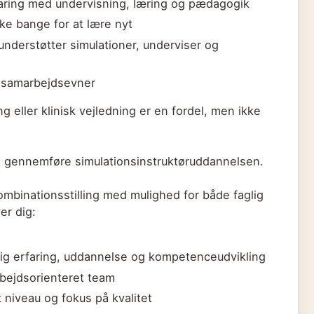
faring med undervisning, læring og pædagogik
kke bange for at lære nyt
 understøtter simulationer, underviser og
 samarbejdsevner
g eller klinisk vejledning er en fordel, men ikke
l at gennemføre simulationsinstruktøruddannelsen.
binationsstilling med mulighed for både faglig
er dig:
lig erfaring, uddannelse og kompetenceudvikling
bejdsorienteret team
t niveau og fokus på kvalitet