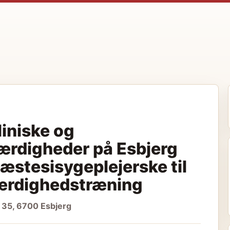
liniske og
rdigheder på Esbjerg
æstesisygeplejerske til
færdighedstræning
 35, 6700 Esbjerg