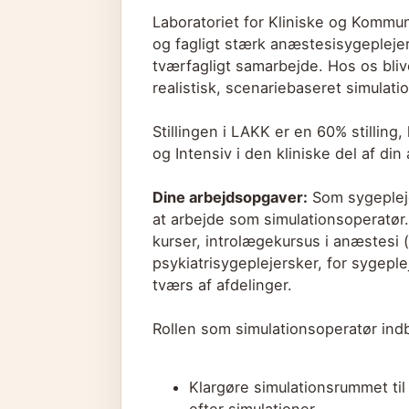
Laboratoriet for Kliniske og Komm
og fagligt stærk anæstesisygeplejer
tværfagligt samarbejde. Hos os bliv
realistisk, scenariebaseret simula
Stillingen i LAKK er en 60% stilling
og Intensiv i den kliniske del af din
Dine arbejdsopgaver:
Som sygepleje
at arbejde som simulationsoperatør.
kurser, introlægekursus i anæstesi 
psykiatrisygeplejersker, for sygepl
tværs af afdelinger.
Rollen som simulationsoperatør indbe
Klargøre simulationsrummet ti