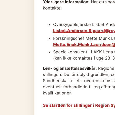
Yderligere information:
Har du spørg
kontakte:
Oversygeplejerske Lisbet Ande
Lisbet.Andersen.Sigaard@rs
Forskningschef Mette Munk La
Mette.Enok.Munk.Lauridsen@
Specialkonsulent i LAKK Lena 
(kan ikke kontaktes i uge 28-3
Løn- og ansættelsesvilkår:
Regionen 
stillingen. Du får oplyst grundløn, c
Sundhedskartellet - overenskomst 3
eventuelt forhandlede tillæg afhængi
kvalifikationer.
Se startløn for stillinger i Region