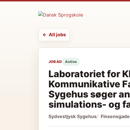
All jobs
JOB AD
Active
Laboratoriet for K
Kommunikative Fæ
Sygehus søger an
simulations- og 
Sydvestjysk Sygehus
Finsensgade