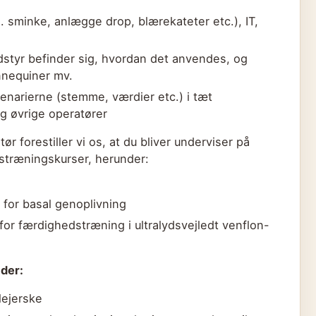
 sminke, anlægge drop, blærekateter etc.), IT,
 udstyr befinder sig, hvordan det anvendes, og
nnequiner mv.
narierne (stemme, værdier etc.) i tæt
g øvrige operatører
r forestiller vi os, at du bliver underviser på
stræningskurser, herunder:
 for basal genoplivning
for færdighedstræning i ultralydsvejledt venflon-
der:
lejerske