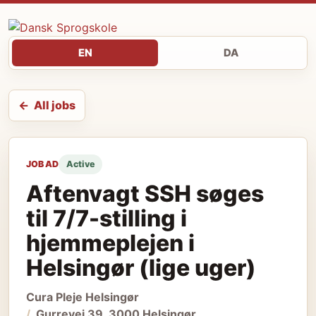
EN
DA
All jobs
JOB AD
Active
Aftenvagt SSH søges
til 7/7-stilling i
hjemmeplejen i
Helsingør (lige uger)
Cura Pleje Helsingør
Gurrevej 39, 3000 Helsingør