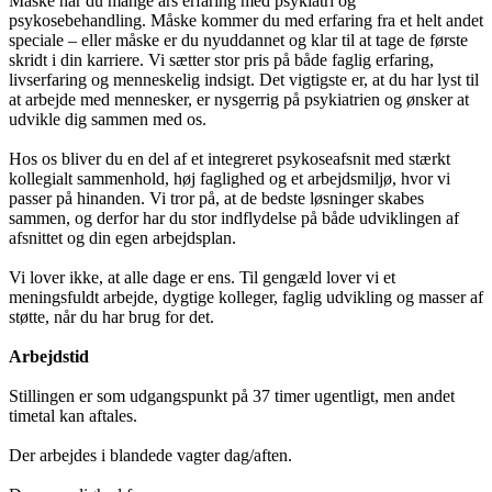
Måske har du mange års erfaring med psykiatri og
psykosebehandling. Måske kommer du med erfaring fra et helt andet
speciale – eller måske er du nyuddannet og klar til at tage de første
skridt i din karriere. Vi sætter stor pris på både faglig erfaring,
livserfaring og menneskelig indsigt. Det vigtigste er, at du har lyst til
at arbejde med mennesker, er nysgerrig på psykiatrien og ønsker at
udvikle dig sammen med os.
Hos os bliver du en del af et integreret psykoseafsnit med stærkt
kollegialt sammenhold, høj faglighed og et arbejdsmiljø, hvor vi
passer på hinanden. Vi tror på, at de bedste løsninger skabes
sammen, og derfor har du stor indflydelse på både udviklingen af
afsnittet og din egen arbejdsplan.
Vi lover ikke, at alle dage er ens. Til gengæld lover vi et
meningsfuldt arbejde, dygtige kolleger, faglig udvikling og masser af
støtte, når du har brug for det.
Arbejdstid
Stillingen er som udgangspunkt på 37 timer ugentligt, men andet
timetal kan aftales.
Der arbejdes i blandede vagter dag/aften.