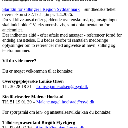
Startløn for stillinger i Region Syddanmark
- Sundhedskartellet –
overenskomst 32.17.1-løn pr. 1.4.2026.
Du vil blive ansat efter gældende overenskomst, og ansøgningen
skal indeholde CV, eksamensbevis, samt dokumentation for
anciennitet.
Der indhentes altid - efter aftale med ansøger - referencer forud for
endelig ansættelse. Du bedes derfor til samtalen medbringe
oplysninger om to referencer med angivelse af navn, stilling og
telefonnummer.
Vil du vide mere?
Du er meget velkommen til at kontakte:
Oversygeplejerske Louise Olsen
Tlf. 30 28 18 31 –
Louise.jarner.olsen@rsyd.dk
Stedfortræder Malene Hoelstad
Tlf. 51 19 01 39 –
Malene.nagel.hoelstad@rsyd.dk
For spørgsmål om løn- og ansættelsesvilkår kan du kontakte:
Tillidsrepræsentant Birgith Flyvbjerg
Tlf. 99 44 97 16 -
Birgith.Flyvbjerg@rsyd.dk