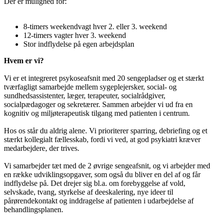
Der er mulighed for:
8-timers weekendvagt hver 2. eller 3. weekend
12-timers vagter hver 3. weekend
Stor indflydelse på egen arbejdsplan
Hvem er vi?
Vi er et integreret psykoseafsnit med 20 sengepladser og et stærkt
tværfagligt samarbejde mellem sygeplejersker, social- og
sundhedsassistenter, læger, terapeuter, socialrådgiver,
socialpædagoger og sekretærer. Sammen arbejder vi ud fra en
kognitiv og miljøterapeutisk tilgang med patienten i centrum.
Hos os står du aldrig alene. Vi prioriterer sparring, debriefing og et
stærkt kollegialt fællesskab, fordi vi ved, at god psykiatri kræver
medarbejdere, der trives.
Vi samarbejder tæt med de 2 øvrige sengeafsnit, og vi arbejder med
en række udviklingsopgaver, som også du bliver en del af og får
indflydelse på. Det drejer sig bl.a. om forebyggelse af vold,
selvskade, tvang, styrkelse af deeskalering, nye ideer til
pårørendekontakt og inddragelse af patienten i udarbejdelse af
behandlingsplanen.