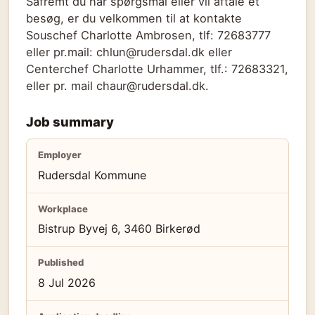
Såfremt du har spørgsmål eller vil aftale et
besøg, er du velkommen til at kontakte
Souschef Charlotte Ambrosen, tlf: 72683777
eller pr.mail: chlun@rudersdal.dk eller
Centerchef Charlotte Urhammer, tlf.: 72683321,
eller pr. mail chaur@rudersdal.dk.
Job summary
Employer
Rudersdal Kommune
Workplace
Bistrup Byvej 6, 3460 Birkerød
Published
8 Jul 2026