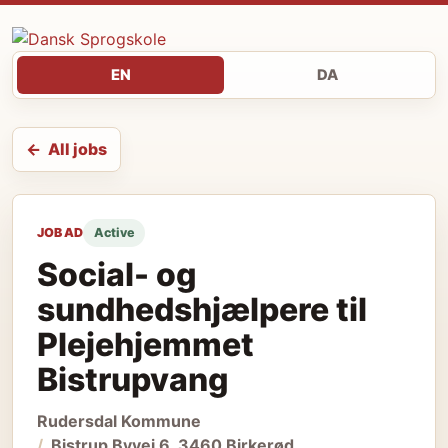
EN
DA
All jobs
JOB AD
Active
Social- og
sundhedshjælpere til
Plejehjemmet
Bistrupvang
Rudersdal Kommune
Bistrup Byvej 6, 3460 Birkerød