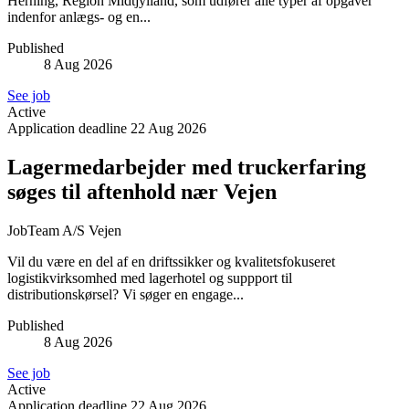
Herning, Region Midtjylland, som udfører alle typer af opgaver
indenfor anlægs- og en...
Published
8 Aug 2026
See job
Active
Application deadline
22 Aug 2026
Lagermedarbejder med truckerfaring
søges til aftenhold nær Vejen
JobTeam A/S
Vejen
Vil du være en del af en driftssikker og kvalitetsfokuseret
logistikvirksomhed med lagerhotel og suppport til
distributionskørsel? Vi søger en engage...
Published
8 Aug 2026
See job
Active
Application deadline
22 Aug 2026