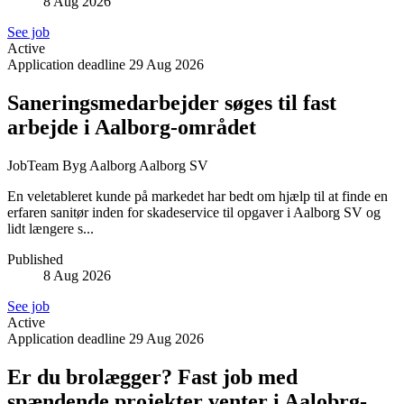
8 Aug 2026
See job
Active
Application deadline
29 Aug 2026
Saneringsmedarbejder søges til fast
arbejde i Aalborg-området
JobTeam Byg Aalborg
Aalborg SV
En veletableret kunde på markedet har bedt om hjælp til at finde en
erfaren sanitør inden for skadeservice til opgaver i Aalborg SV og
lidt længere s...
Published
8 Aug 2026
See job
Active
Application deadline
29 Aug 2026
Er du brolægger? Fast job med
spændende projekter venter i Aalobrg-