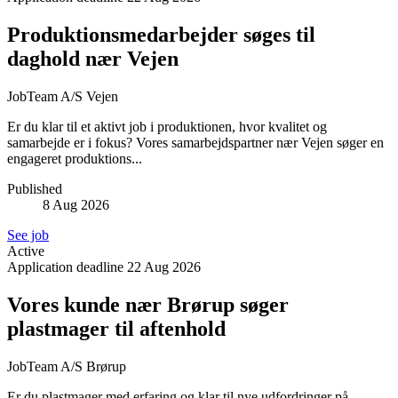
Produktionsmedarbejder søges til
daghold nær Vejen
JobTeam A/S
Vejen
Er du klar til et aktivt job i produktionen, hvor kvalitet og
samarbejde er i fokus? Vores samarbejdspartner nær Vejen søger en
engageret produktions...
Published
8 Aug 2026
See job
Active
Application deadline
22 Aug 2026
Vores kunde nær Brørup søger
plastmager til aftenhold
JobTeam A/S
Brørup
Er du plastmager med erfaring og klar til nye udfordringer på