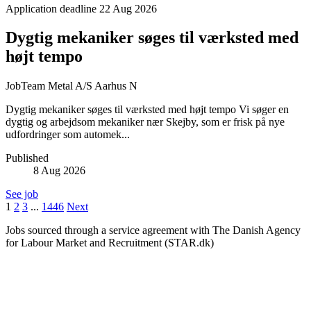
Application deadline
22 Aug 2026
Dygtig mekaniker søges til værksted med
højt tempo
JobTeam Metal A/S
Aarhus N
Dygtig mekaniker søges til værksted med højt tempo Vi søger en
dygtig og arbejdsom mekaniker nær Skejby, som er frisk på nye
udfordringer som automek...
Published
8 Aug 2026
See job
1
2
3
...
1446
Next
Jobs sourced through a service agreement with The Danish Agency
for Labour Market and Recruitment (STAR.dk)